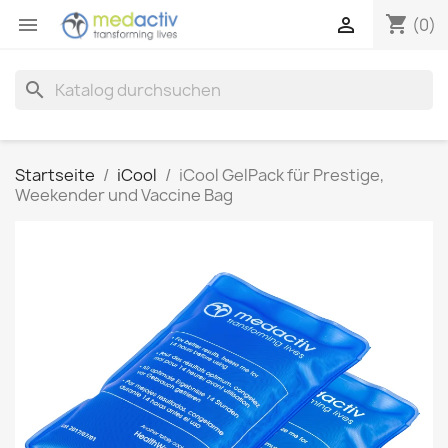
shopping_cart


(0)
search
Startseite
iCool
iCool GelPack für Prestige,
Weekender und Vaccine Bag