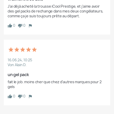
J'ai déjà acheté la trousse iCool Prestige, et j'aime avoir 
des gel packs de rechange dans mes deux congélateurs, 
comme ça je suis toujours prête au départ.
0
0
16.06.24, 10:25
Von Alain D.
un gel pack
fait le job. moins cher que chez d'autres marques pour 2 
gels
0
0