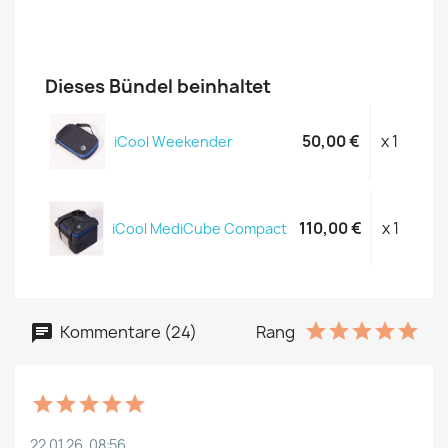
Dieses Bündel beinhaltet
50,00 €
x 1
iCool Weekender
110,00 €
x 1
iCool MediCube Compact
Kommentare (24)
Rang
22.01.26, 08:56