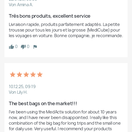
Von Amina A.
Très bons produits, excellent service
Livraison rapide, produits parfaitement adaptés. La petite 
trousse pour tous les jours et la grosse (MediCube) pour 
les voyages en voiture. Bonne compagnie, je recommande.
0
0
10.12.25, 09:19
Von Lily H.
The best bags on the market!!!
I've been using the MedActiv solution for about 10 years 
now, and I have never been disappointed. I really like this 
combination of the big bag for long trips and the small one 
for daily use. Very useful. I recommend your products 