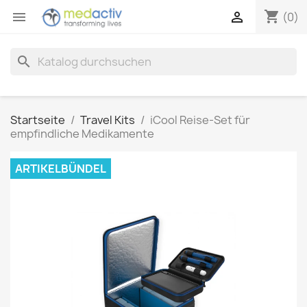
shopping_cart


(0)
search
Startseite
Travel Kits
iCool Reise-Set für
empfindliche Medikamente
ARTIKELBÜNDEL