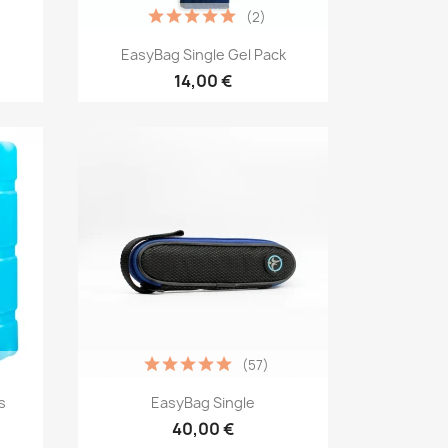
(2)
Vista rápida

EasyBag Single Gel Pack
14,00 €
(57)
Vista rápida

s
EasyBag Single
40,00 €