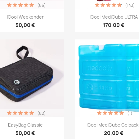
(86)
(143)
Vista rápida
Vista rápida


ICool Weekender
ICool MediCube ULTRA
50,00 €
170,00 €
(82)
(1)
Vista rápida
Vista rápida


EasyBag Classic
ICool MediCube Gelpack
50,00 €
20,00 €