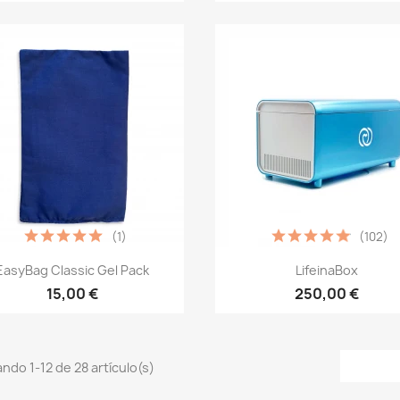
(1)
(102)
Vista rápida
Vista rápida


EasyBag Classic Gel Pack
LifeinaBox
15,00 €
250,00 €
ndo 1-12 de 28 artículo(s)