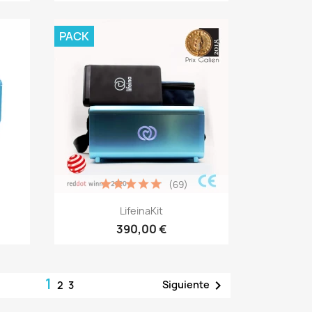
PACK
(69)
Vista rápida

LifeinaKit
390,00 €
1

Siguiente
2
3