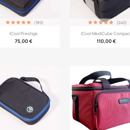
(189)
(240)
Vista rápida
Vista rápida


ICool Prestige
ICool MediCube Compac
75,00 €
110,00 €