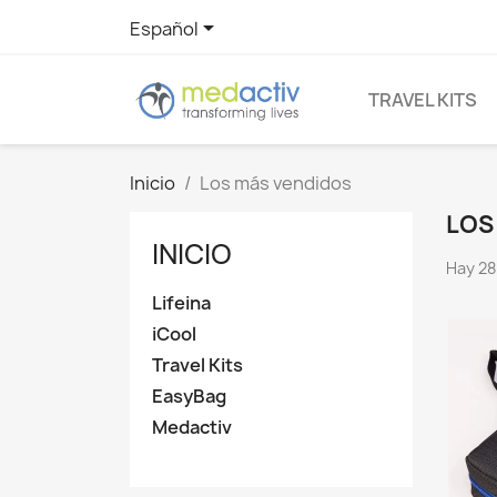

Español
TRAVEL KITS
Inicio
Los más vendidos
LOS
INICIO
Hay 28
Lifeina
iCool
Travel Kits
EasyBag
Medactiv