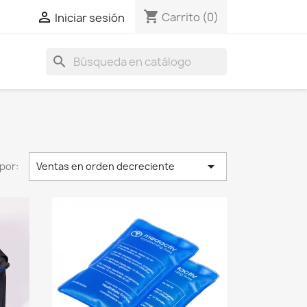
shopping_cart

Carrito
(0)
Iniciar sesión
search

por:
Ventas en orden decreciente