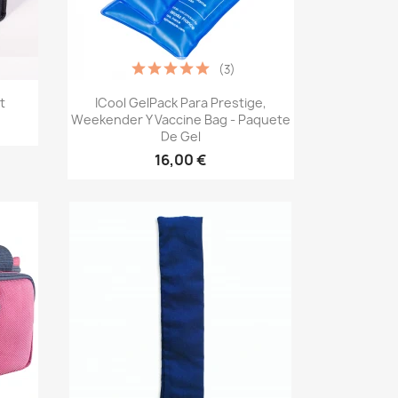
(3)
Vista rápida

t
ICool GelPack Para Prestige,
Weekender Y Vaccine Bag - Paquete
De Gel
16,00 €