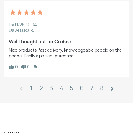
13/11/25, 10:04
Da Jessica R.
Well thought out for Crohns
Nice products, fast delivery, knowledgeable people on the 
phone. Really a perfect purchase.
0
0
1
2
3
4
5
6
7
8
chevron_left
chevron_right