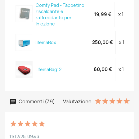
Comfy Pad - Tappetino
riscaldante e
19,99 €
x 1
raffreddante per
iniezione
250,00 €
x 1
LifeinaBox
60,00 €
x 1
LifeinaBag12
Commenti (39)
Valutazione
11/12/25, 09:43