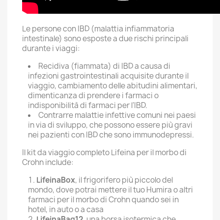
Le persone con IBD (malattia infiammatoria
intestinale) sono esposte a due rischi principali
durante i viaggi:
Recidiva (fiammata) di IBD a causa di
infezioni gastrointestinali acquisite durante il
viaggio, cambiamento delle abitudini alimentari,
dimenticanza di prendere i farmaci o
indisponibilità di farmaci per l'IBD.
Contrarre malattie infettive comuni nei paesi
in via di sviluppo, che possono essere più gravi
nei pazienti con IBD che sono immunodepressi.
Il kit da viaggio completo Lifeina per il morbo di
Crohn include:
LifeinaBox
, il frigorifero più piccolo del
mondo, dove potrai mettere il tuo Humira o altri
farmaci per il morbo di Crohn quando sei in
hotel, in auto o a casa
LifeinaBag12
, una borsa isotermica che