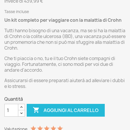
Invece di 439,99 €
Tasse incluse
Un kit completo per viaggiare con la malattia di Crohn
Tutti hanno bisogno di una vacanza, ma se si ha la malattia
di Crohn o la colite ulcerosa (IBD), una vacanza può essere
un promemoria che non si può mai sfuggire alla malattia di
Crohn.
Che ti piaccia o no, tu e il tuo Crohn siete compagni di
viaggio. Fortunatamente, ci sono modi per voi due di
andare d'accordo.
Assicurarsi di essere preparati aiuterà ad alleviare i dubbi
e lo stress.
Quantità

AGGIUNGI AL CARRELLO
Valutazione