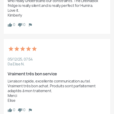
who really understand our constraints. The LifeinaBox 
fridge is really silent and is really perfect for Humira.

Love it.

Kimberly
0
0
05/12/25, 07:54
Da Elise N.
Vraiment très bon service
Livraison rapide, excellente communication au tel. 
Vraiment très bon achat. Produits sont parfaitement 
adaptés à mon traitement.

Merci

Elise
0
0