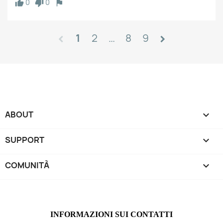
0
0
1
2
…
8
9
chevron_left
chevron_right
ABOUT

SUPPORT

COMUNITÀ

INFORMAZIONI SUI CONTATTI