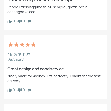
Un ottimo kit per la sclerosi multipla.
Rende i miei viaggi molto più semplici, grazie per la 
consegna veloce.
0
0
01/12/25, 11:37
Da Anita S.
Great design and good service
Nicely made for Avonex. Fits perfectly. Thanks for the fast 
delivery.
0
0