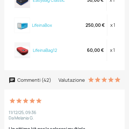
50,00 €
x 1
EasyBag Classic
250,00 €
x 1
LifeinaBox
60,00 €
x 1
LifeinaBag12
Commenti (42)
Valutazione
11/12/25, 09:36
Da Melania G.