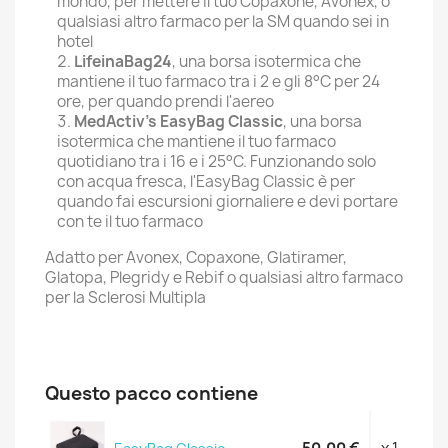
mondo, per mettere il tuo Copaxone, Avonex, o
qualsiasi altro farmaco per la SM quando sei in
hotel
LifeinaBag24
, una borsa isotermica che
mantiene il tuo farmaco tra i 2 e gli 8°C per 24
ore, per quando prendi l'aereo
MedActiv's EasyBag Classic
, una borsa
isotermica che mantiene il tuo farmaco
quotidiano tra i 16 e i 25°C. Funzionando solo
con acqua fresca, l'EasyBag Classic è per
quando fai escursioni giornaliere e devi portare
con te il tuo farmaco
Adatto per Avonex, Copaxone, Glatiramer,
Glatopa, Plegridy e Rebif o qualsiasi altro farmaco
per la Sclerosi Multipla
Questo pacco contiene