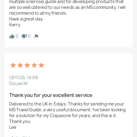
multiple sclerosis guide and for developing products that 
are so well catered to our needs as an MS community. I will 
recommend to all my friends.

Have a great day

Kerry
0
0
13/11/25, 10:09
Da Lee M.
Thank you for your excellent service
Delivered to the UK in 3 days. Thanks for sending me your 
MS Travel Guide, a very useful document. I've been looking 
for a solution for my Copaxone for years, and this is it.

Thank you

Lee