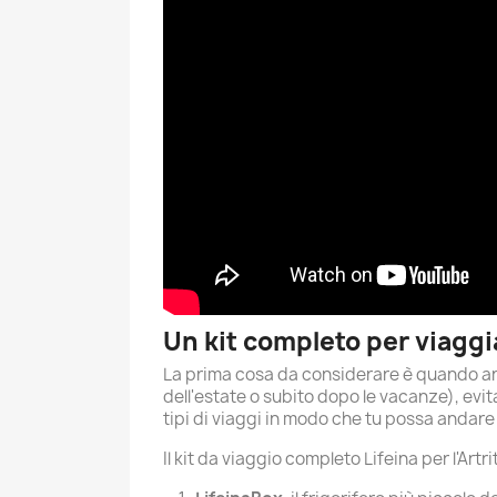
Un kit completo per viaggia
La prima cosa da considerare è quando and
dell'estate o subito dopo le vacanze), evi
tipi di viaggi in modo che tu possa andar
Il kit da viaggio completo Lifeina per l'Art