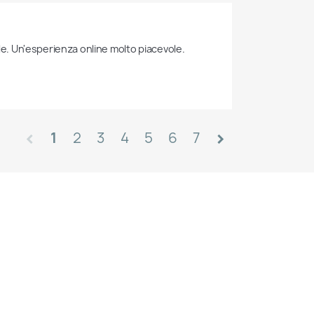
ale. Un'esperienza online molto piacevole.
1
2
3
4
5
6
7
chevron_left
chevron_right