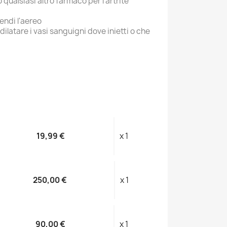
 qualsiasi altro farmaco per l'artrite
endi l'aereo
ilatare i vasi sanguigni dove inietti o che
19,99 €
x 1
250,00 €
x 1
90,00 €
x 1