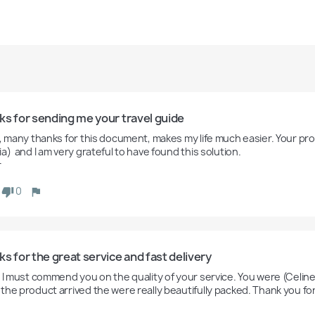
ks for sending me your travel guide
y, many thanks for this document, makes my life much easier. Your pr
a)  and I am very grateful to have found this solution.

r
0
s for the great service and fast delivery
y I must commend you on the quality of your service. You were (Celine 
he product arrived the were really beautifully packed. Thank you for a
n