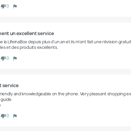
0
ent un excellent service
ise la LifeinaBox depuis plus d'un an et ils m'ont fait une révision grat
les et des produits excellents.
0
t service
friendly and knowledgeable on the phone. Very pleasant shopping exp
 guide.

a
0