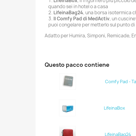
LifeinaBox
, il frigorifero più piccolo
quando sei in hotel o a casa
LifeinaBag24
, una borsa isotermica c
Il Comfy Pad di MedActiv
, un cuscine
puoi congelare per metterlo sul punto di 
Adatto per Humira, Simponi, Remicade, Enbr
Questo pacco contiene
Comfy Pad - Ta
LifeinaBox
LifeinaBag24