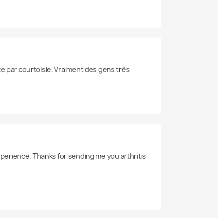
uite par courtoisie. Vraiment des gens très 
erience. Thanks for sending me you arthritis 