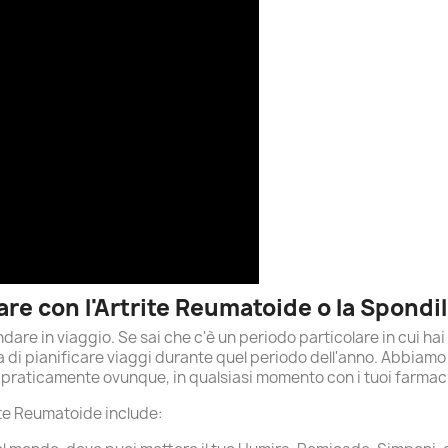
re con l'Artrite Reumatoide o la Spondil
are in viaggio. Se sai che c'è un periodo particolare in cui ha
ta di pianificare viaggi durante quel periodo dell'anno. Abbiamo
e praticamente ovunque, in qualsiasi momento con i tuoi farmaci
rite Reumatoide include: