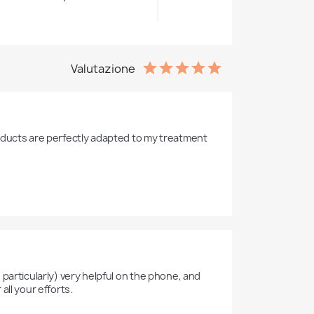
Valutazione
oducts are perfectly adapted to my treatment 
particularly) very helpful on the phone, and 
ll your efforts.
