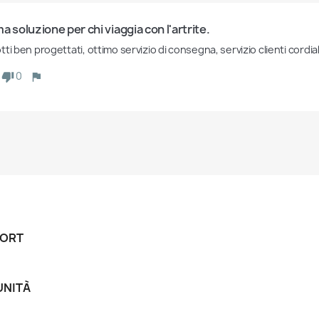
a soluzione per chi viaggia con l'artrite.
ti ben progettati, ottimo servizio di consegna, servizio clienti cordi
0
ORT
NITÀ