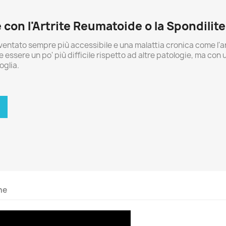
 con l'Artrite Reumatoide o la Spondilite
ventato sempre più accessibile e una malattia cronica come l'art
lte essere un po' più difficile rispetto ad altre patologie, ma co
oglia.
ne