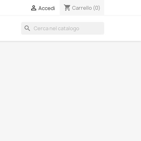
shopping_cart

Carrello
(0)
Accedi
search