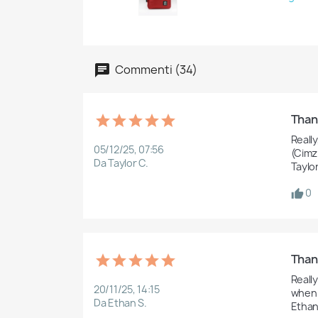
Commenti (34)
Than
Reall
05/12/25, 07:56
(Cimzi
Da Taylor C.
Taylo
0
Thank
Reall
20/11/25, 14:15
when t
Da Ethan S.
Etha