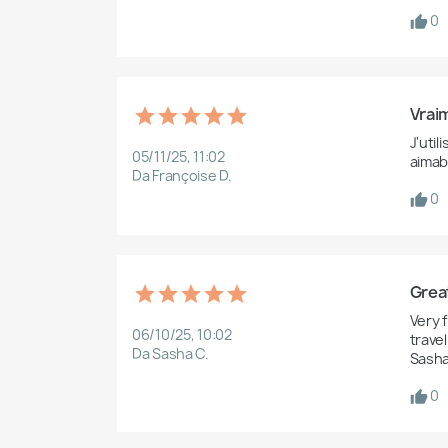
0
Vraim
J'util
05/11/25, 11:02
aimab
Da Françoise D.
0
Grea
Very 
06/10/25, 10:02
travel
Da Sasha C.
Sash
0