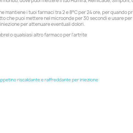
 del mondo, dove puoi mettere il tuo Humira, Remicade, Simponi, o
he mantiene i tuoi farmaci tra 2 e 8°C per 24 ore, per quando pr
tto che puoi mettere nel microonde per 30 secondi e usare per d
iniezione per attenuare eventuali dolori.
el o qualsiasi altro farmaco per l'artrite
ppetino riscaldante e raffreddante per iniezione